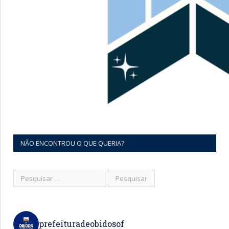
NÃO ENCONTROU O QUE QUERIA?
prefeituradeobidosof