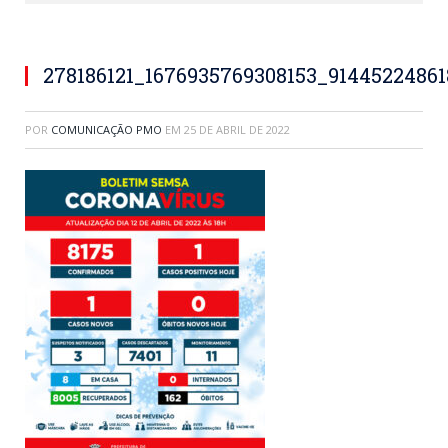
278186121_1676935769308153_9144522486
POR
COMUNICAÇÃO PMO
EM
25 DE ABRIL DE 2022