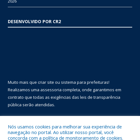
2026
DESENVOLVIDO POR CR2
Muito mais que
criar site
ou
sistema para prefeituras
!
Realizamos uma
assessoria
completa, onde garantimos em
contrato que todas as exigências das
leis de transparência
pública
serão atendidas.
Conheça o
PNTP
e o
Radar da Transparência Pública
Nós usamos cookies para melhorar sua experiência de
navegação no portal. Ao utilizar nosso portal, você
concorda com a política de monitoramento de cookies.