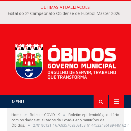
ÚLTIMAS ATUALIZAÇÕES:
Edital do 2º Campeonato Obidense de Futebol Master 2026
MENU
»
»
Home
Boletins COVID-19
Boletim epidemiológico diário
com os dados atualizados da Covid-19 no município de
»
Óbidos.
278186121_1676935769308153_9144522486189446162_n