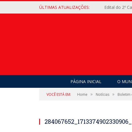
ÚLTIMAS ATUALIZAÇÕES:
Edital do 2º 
PÁGINA INICIAL
O MUNI
»
»
VOCÊ ESTÁ EM:
Home
Notícias
Boletim 
284067652_1713374902330906_