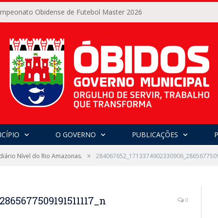
Campeonato Obidense de Futebol Master 2026
CÍPIO
O GOVERNO
PUBLICAÇÕES
»
diário Nível do Rio Amazonas.
284067652_1713374902330906_286567750
2865677509191511117_n
0