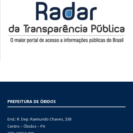
PREFEITURA DE ÓBIDOS
End.: R. Dep. Raimundo Chaves, 338
Centro – Óbidos – PA