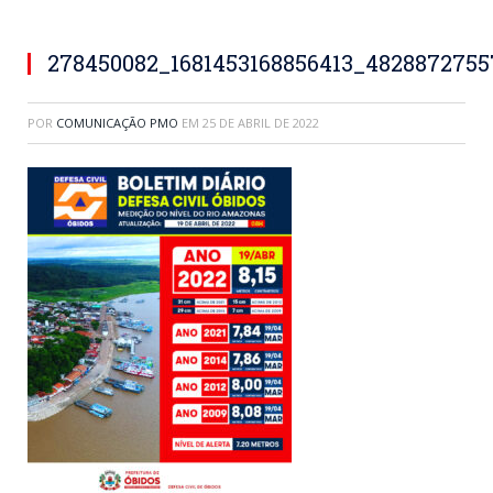
278450082_1681453168856413_482887275
POR
COMUNICAÇÃO PMO
EM
25 DE ABRIL DE 2022