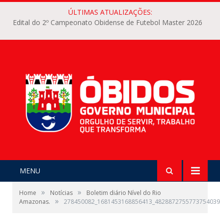
ÚLTIMAS ATUALIZAÇÕES:
Edital do 2º Campeonato Obidense de Futebol Master 2026
MENU
»
»
Home
Notícias
Boletim diário Nível do Rio
»
Amazonas.
278450082_1681453168856413_4828872755773754039