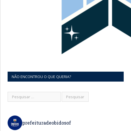
NÃO ENCONTROU O QUE QUERIA?
prefeituradeobidosof