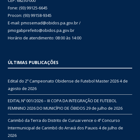
CEP: 68250-000
Fone: (93) 99125-6645
Procon: (93) 99158-9345
E-mail: pmosemad@obidos.pa.gov.br /
pmogabprefeito@obidos.pa.gov.br
Horário de atendimento: 08:00 às 14:00
ÚLTIMAS PUBLICAÇÕES
Edital do 2º Campeonato Obidense de Futebol Master 2026
4 de
agosto de 2026
EDITAL Nº 001/2026 – III COPA DA INTEGRAÇÃO DE FUTEBOL
FEMININO 2026 DO MUNICÍPIO DE ÓBIDOS
29 de julho de 2026
Carimbó da Terra do Distrito de Curuai vence o 4º Concurso
Intermunicipal de Carimbó do Arraiá dos Pauxis
4 de julho de
2026