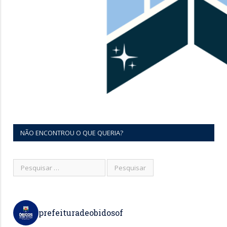
NÃO ENCONTROU O QUE QUERIA?
prefeituradeobidosof