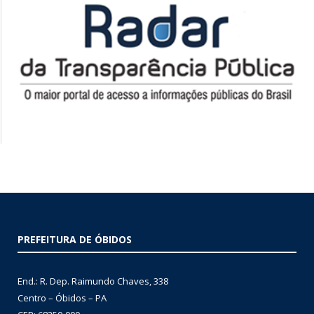
PREFEITURA DE ÓBIDOS
End.: R. Dep. Raimundo Chaves, 338
Centro – Óbidos – PA