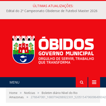
ÚLTIMAS ATUALIZAÇÕES:
Edital do 2º Campeonato Obidense de Futebol Master 2026
MENU
»
»
Home
Notícias
Boletim diário Nível do Rio
»
Amazonas.
278647081_1680794288922301_5205154796098499342