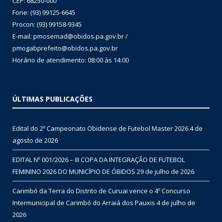
CEP: 68250-000
Fone: (93) 99125-6645
Procon: (93) 99158-9345
E-mail: pmosemad@obidos.pa.gov.br /
pmogabprefeito@obidos.pa.gov.br
Horário de atendimento: 08:00 às 14:00
ÚLTIMAS PUBLICAÇÕES
Edital do 2º Campeonato Obidense de Futebol Master 2026
4 de
agosto de 2026
EDITAL Nº 001/2026 – III COPA DA INTEGRAÇÃO DE FUTEBOL
FEMININO 2026 DO MUNICÍPIO DE ÓBIDOS
29 de julho de 2026
Carimbó da Terra do Distrito de Curuai vence o 4º Concurso
Intermunicipal de Carimbó do Arraiá dos Pauxis
4 de julho de
2026