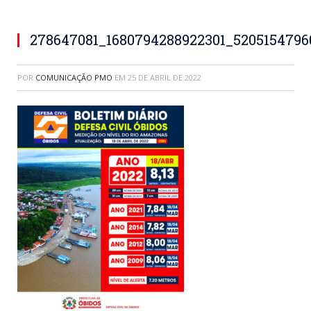
278647081_1680794288922301_520515479
POR
COMUNICAÇÃO PMO
EM
25 DE ABRIL DE 2022