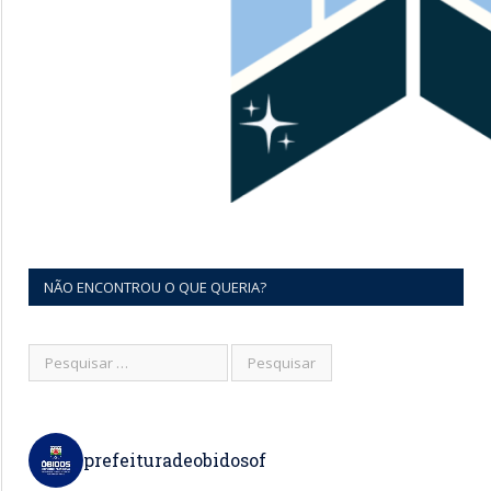
NÃO ENCONTROU O QUE QUERIA?
prefeituradeobidosof