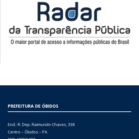
PREFEITURA DE ÓBIDOS
End.: R. Dep. Raimundo Chaves, 338
Centro – Óbidos – PA