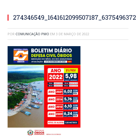
274346549_1641612099507187_637549637
POR
COMUNICAÇÃO PMO
EM
3 DE MARÇO DE 2022