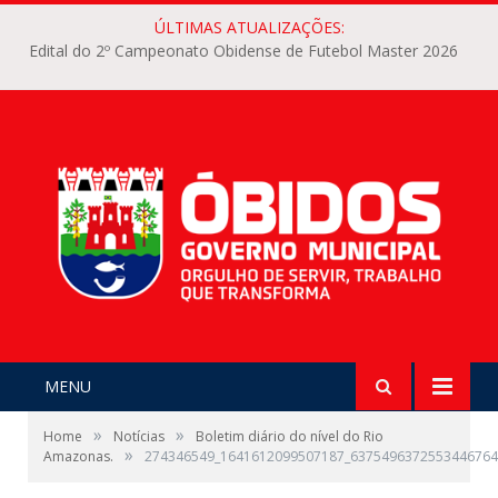
ÚLTIMAS ATUALIZAÇÕES:
Edital do 2º Campeonato Obidense de Futebol Master 2026
MENU
»
»
Home
Notícias
Boletim diário do nível do Rio
»
Amazonas.
274346549_1641612099507187_6375496372553446764