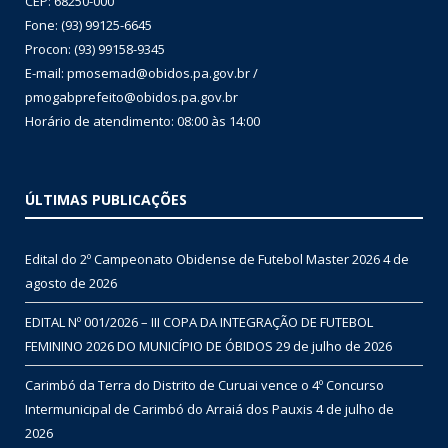
CEP: 68250-000
Fone: (93) 99125-6645
Procon: (93) 99158-9345
E-mail: pmosemad@obidos.pa.gov.br /
pmogabprefeito@obidos.pa.gov.br
Horário de atendimento: 08:00 às 14:00
ÚLTIMAS PUBLICAÇÕES
Edital do 2º Campeonato Obidense de Futebol Master 2026
4 de
agosto de 2026
EDITAL Nº 001/2026 – III COPA DA INTEGRAÇÃO DE FUTEBOL
FEMININO 2026 DO MUNICÍPIO DE ÓBIDOS
29 de julho de 2026
Carimbó da Terra do Distrito de Curuai vence o 4º Concurso
Intermunicipal de Carimbó do Arraiá dos Pauxis
4 de julho de
2026