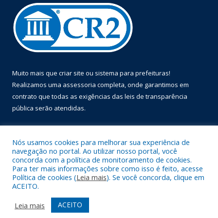
Muito mais que
criar site
ou
sistema para prefeituras
!
Realizamos uma
assessoria
completa, onde garantimos em
contrato que todas as exigências das
leis de transparência
pública
serão atendidas.
Conheça o
PNTP
e o
Radar da Transparência Pública
Nós usamos cookies para melhorar sua experiência de
navegação no portal. Ao utilizar nosso portal, você
concorda com a política de monitoramento de cookies.
Para ter mais informações sobre como isso é feito, acesse
Política de cookies (
Leia mais
). Se você concorda, clique em
Todos os direitos reservados a Prefeitura Municipal de Óbidos.
ACEITO.
Mapa do Site
Acessar Área Administrativa
ACEITO
Leia mais
Acessar Webmail