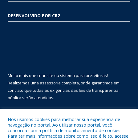
DESENVOLVIDO POR CR2
Muito mais que
criar site
ou
sistema para prefeituras
!
Realizamos uma
assessoria
completa, onde garantimos em
contrato que todas as exigências das
leis de transparência
pública
serão atendidas.
Conheça o
PNTP
e o
Radar da Transparência Pública
Nós usamos cookies para melhorar sua experiência de
navegação no portal. Ao utilizar nosso portal, você
concorda com a política de monitoramento de cookies.
Para ter mais informações sobre como isso é feito, acesse