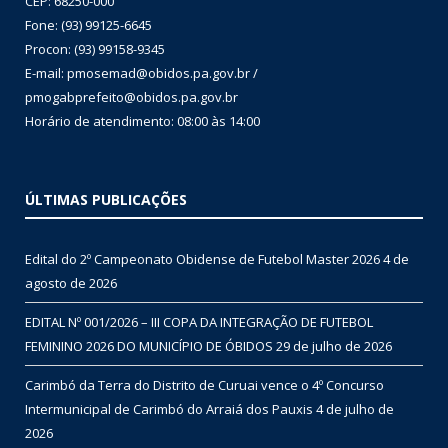
CEP: 68250-000
Fone: (93) 99125-6645
Procon: (93) 99158-9345
E-mail: pmosemad@obidos.pa.gov.br /
pmogabprefeito@obidos.pa.gov.br
Horário de atendimento: 08:00 às 14:00
ÚLTIMAS PUBLICAÇÕES
Edital do 2º Campeonato Obidense de Futebol Master 2026
4 de
agosto de 2026
EDITAL Nº 001/2026 – III COPA DA INTEGRAÇÃO DE FUTEBOL
FEMININO 2026 DO MUNICÍPIO DE ÓBIDOS
29 de julho de 2026
Carimbó da Terra do Distrito de Curuai vence o 4º Concurso
Intermunicipal de Carimbó do Arraiá dos Pauxis
4 de julho de
2026