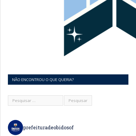
NÃO ENCONTROU O QUE QUERIA?
prefeituradeobidosof