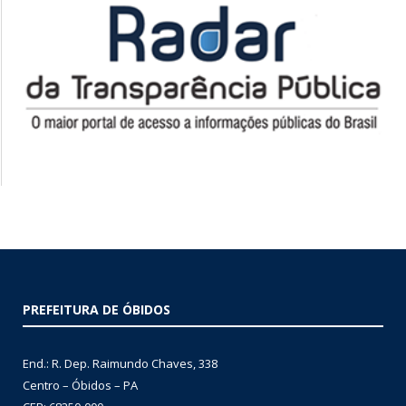
PREFEITURA DE ÓBIDOS
End.: R. Dep. Raimundo Chaves, 338
Centro – Óbidos – PA