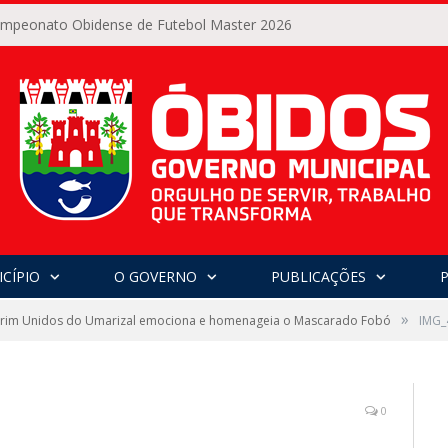
Campeonato Obidense de Futebol Master 2026
CÍPIO
O GOVERNO
PUBLICAÇÕES
»
irim Unidos do Umarizal emociona e homenageia o Mascarado Fobó
IMG_
0