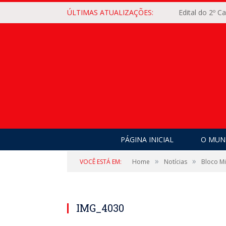
ÚLTIMAS ATUALIZAÇÕES:
Edital do 2º 
PÁGINA INICIAL
O MUNI
»
»
VOCÊ ESTÁ EM:
Home
Notícias
Bloco M
IMG_4030