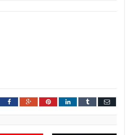
tter
Facebook
Google+
Pinterest
LinkedIn
Tumblr
Email