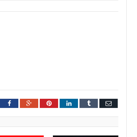
tter
Facebook
Google+
Pinterest
LinkedIn
Tumblr
Email