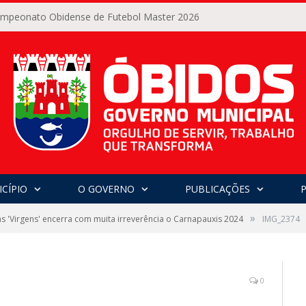
Campeonato Obidense de Futebol Master 2026
CÍPIO
O GOVERNO
PUBLICAÇÕES
»
s 'Virgens' encerra com muita irreverência o Carnapauxis 2024
IMG_2374
0