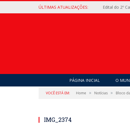
ÚLTIMAS ATUALIZAÇÕES:
Edital do 2º 
PÁGINA INICIAL
O MUNI
»
»
VOCÊ ESTÁ EM:
Home
Notícias
Bloco da
IMG_2374