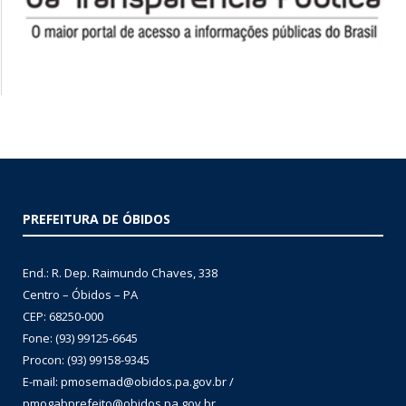
PREFEITURA DE ÓBIDOS
End.: R. Dep. Raimundo Chaves, 338
Centro – Óbidos – PA
CEP: 68250-000
Fone: (93) 99125-6645
Procon: (93) 99158-9345
E-mail: pmosemad@obidos.pa.gov.br /
pmogabprefeito@obidos.pa.gov.br