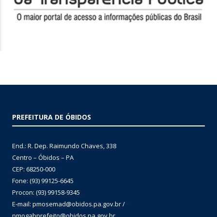
PREFEITURA DE ÓBIDOS
End.: R. Dep. Raimundo Chaves, 338
Centro – Óbidos – PA
CEP: 68250-000
Fone: (93) 99125-6645
Procon: (93) 99158-9345
E-mail: pmosemad@obidos.pa.gov.br /
pmogabprefeito@obidos.pa.gov.br