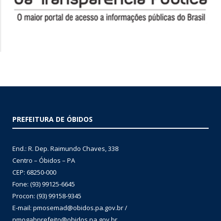
PREFEITURA DE ÓBIDOS
End.: R. Dep. Raimundo Chaves, 338
Centro – Óbidos – PA
CEP: 68250-000
Fone: (93) 99125-6645
Procon: (93) 99158-9345
E-mail: pmosemad@obidos.pa.gov.br /
pmogabprefeito@obidos.pa.gov.br