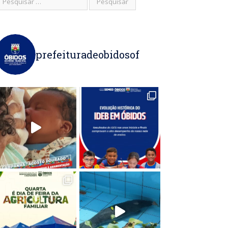
prefeituradeobidosof