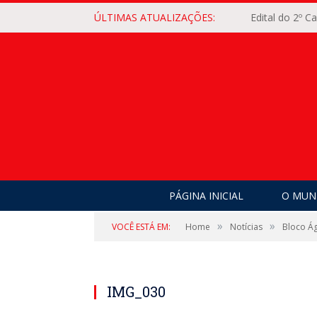
ÚLTIMAS ATUALIZAÇÕES:
Edital do 2º 
PÁGINA INICIAL
O MUNI
»
»
VOCÊ ESTÁ EM:
Home
Notícias
Bloco Ág
IMG_030