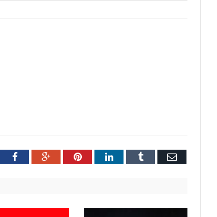
tter
Facebook
Google+
Pinterest
LinkedIn
Tumblr
Email