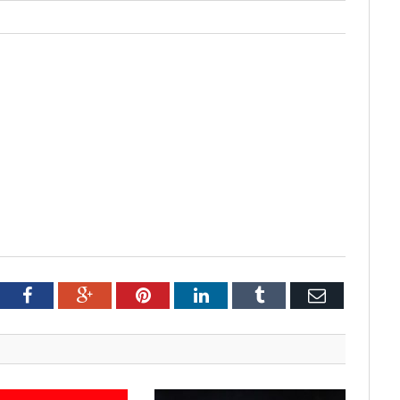
tter
Facebook
Google+
Pinterest
LinkedIn
Tumblr
Email