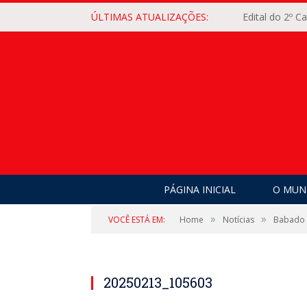
ÚLTIMAS ATUALIZAÇÕES:
Edital do 2º 
PÁGINA INICIAL
O MUNI
»
»
VOCÊ ESTÁ EM:
Home
Notícias
Babado N
20250213_105603