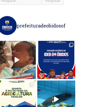
prefeituradeobidosof