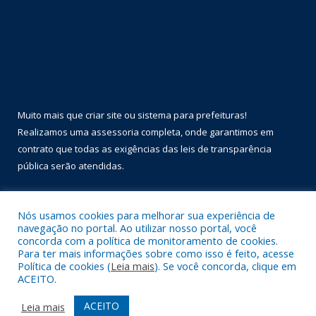
Muito mais que
criar site
ou
sistema para prefeituras
!
Realizamos uma
assessoria
completa, onde garantimos em
contrato que todas as exigências das
leis de transparência
pública
serão atendidas.
Conheça o
PNTP
e o
Radar da Transparência Pública
Nós usamos cookies para melhorar sua experiência de
navegação no portal. Ao utilizar nosso portal, você
concorda com a política de monitoramento de cookies.
Para ter mais informações sobre como isso é feito, acesse
Política de cookies (
Leia mais
). Se você concorda, clique em
Todos os direitos reservados a Prefeitura Municipal de Óbidos.
ACEITO.
Mapa do Site
Acessar Área Administrativa
ACEITO
Leia mais