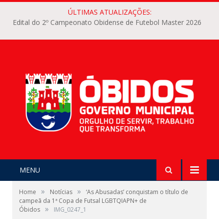
ÚLTIMAS ATUALIZAÇÕES:
Edital do 2º Campeonato Obidense de Futebol Master 2026
MENU
»
»
Home
Notícias
‘As Abusadas’ conquistam o título de
campeã da 1ª Copa de Futsal LGBTQIAPN+ de
»
Óbidos
IMG_0247_1