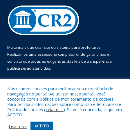
Muito mais que
criar site
ou
sistema para prefeituras
!
Realizamos uma
assessoria
completa, onde garantimos em
contrato que todas as exigências das
leis de transparência
pública
serão atendidas.
Conheça o
PNTP
e o
Radar da Transparência Pública
Nós usamos cookies para melhorar sua experiência de
navegação no portal. Ao utilizar nosso portal, você
concorda com a política de monitoramento de cookies.
Para ter mais informações sobre como isso é feito, acesse
Política de cookies (
Leia mais
). Se você concorda, clique em
Todos os direitos reservados a Prefeitura Municipal de Óbidos.
ACEITO.
Mapa do Site
Acessar Área Administrativa
ACEITO
Leia mais