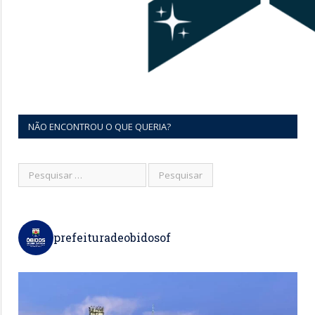
NÃO ENCONTROU O QUE QUERIA?
prefeituradeobidosof