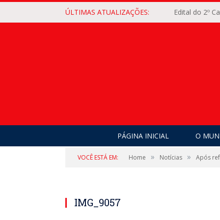
ÚLTIMAS ATUALIZAÇÕES:
Edital do 2º 
PÁGINA INICIAL
O MUNI
»
»
VOCÊ ESTÁ EM:
Home
Notícias
Após ref
IMG_9057