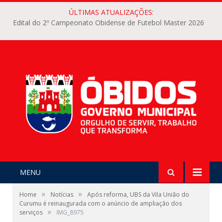
ÚLTIMAS ATUALIZAÇÕES:
Edital do 2º Campeonato Obidense de Futebol Master 2026
MENU
»
»
Home
Notícias
Após reforma, UBS da Vila União do
Curumu é reinaugurada com o anúncio de ampliação dos
»
serviços
IMG_8975