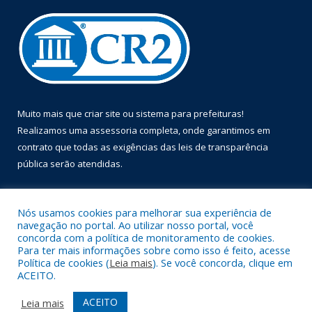
Muito mais que
criar site
ou
sistema para prefeituras
!
Realizamos uma
assessoria
completa, onde garantimos em
contrato que todas as exigências das
leis de transparência
pública
serão atendidas.
Conheça o
PNTP
e o
Radar da Transparência Pública
Nós usamos cookies para melhorar sua experiência de
navegação no portal. Ao utilizar nosso portal, você
concorda com a política de monitoramento de cookies.
Para ter mais informações sobre como isso é feito, acesse
Política de cookies (
Leia mais
). Se você concorda, clique em
Todos os direitos reservados a Prefeitura Municipal de Óbidos.
ACEITO.
Mapa do Site
Acessar Área Administrativa
ACEITO
Leia mais