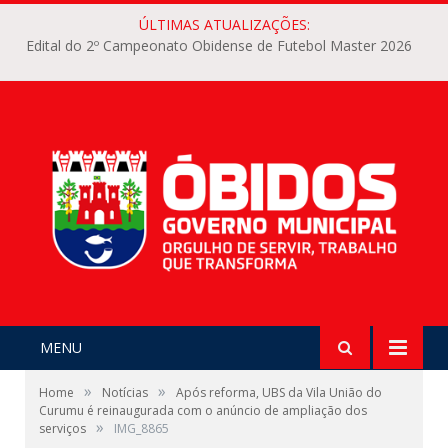
ÚLTIMAS ATUALIZAÇÕES:
Edital do 2º Campeonato Obidense de Futebol Master 2026
MENU
»
»
Home
Notícias
Após reforma, UBS da Vila União do
Curumu é reinaugurada com o anúncio de ampliação dos
»
serviços
IMG_8865