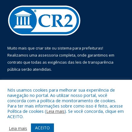
Muito mais que
criar site
ou
sistema para prefeituras
!
Realizamos uma
assessoria
completa, onde garantimos em
contrato que todas as exigências das
leis de transparência
pública
serão atendidas.
Conheça o
PNTP
e o
Radar da Transparência Pública
Nós usamos cookies para melhorar sua experiência de
navegação no portal. Ao utilizar nosso portal, você
concorda com a política de monitoramento de cookies.
Para ter mais informações sobre como isso é feito, acesse
Política de cookies (
Leia mais
). Se você concorda, clique em
Todos os direitos reservados a Prefeitura Municipal de Óbidos.
ACEITO.
Mapa do Site
Acessar Área Administrativa
ACEITO
Leia mais