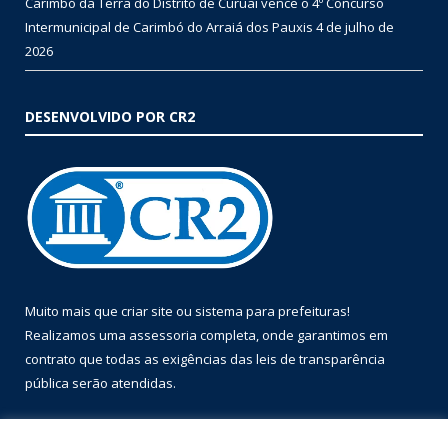
Carimbó da Terra do Distrito de Curuai vence o 4º Concurso
Intermunicipal de Carimbó do Arraiá dos Pauxis
4 de julho de
2026
DESENVOLVIDO POR CR2
Muito mais que
criar site
ou
sistema para prefeituras
!
Realizamos uma
assessoria
completa, onde garantimos em
contrato que todas as exigências das
leis de transparência
pública
serão atendidas.
Conheça o
PNTP
e o
Radar da Transparência Pública