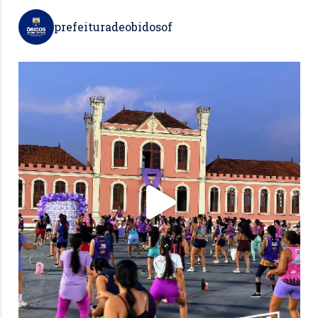
prefeituradeobidosof