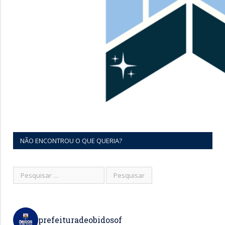
NÃO ENCONTROU O QUE QUERIA?
prefeituradeobidosof