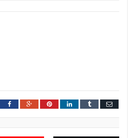
tter
Facebook
Google+
Pinterest
LinkedIn
Tumblr
Email