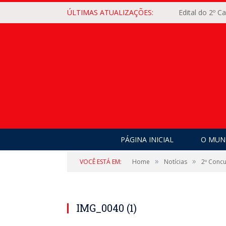
ÚLTIMAS ATUALIZAÇÕES:
Edital do 2º 
PÁGINA INICIAL
O MUNI
»
»
VOCÊ ESTÁ EM:
Home
Notícias
2º Concu
IMG_0040 (1)