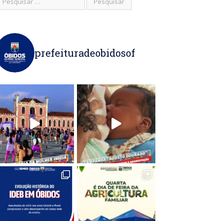
prefeituradeobidosof