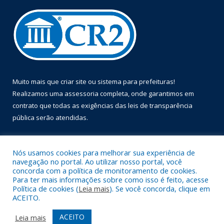
Muito mais que
criar site
ou
sistema para prefeituras
!
Realizamos uma
assessoria
completa, onde garantimos em
contrato que todas as exigências das
leis de transparência
pública
serão atendidas.
Conheça o
PNTP
e o
Radar da Transparência Pública
Nós usamos cookies para melhorar sua experiência de
navegação no portal. Ao utilizar nosso portal, você
concorda com a política de monitoramento de cookies.
Para ter mais informações sobre como isso é feito, acesse
Política de cookies (
Leia mais
). Se você concorda, clique em
Todos os direitos reservados a Prefeitura Municipal de Óbidos.
ACEITO.
Mapa do Site
Acessar Área Administrativa
ACEITO
Leia mais