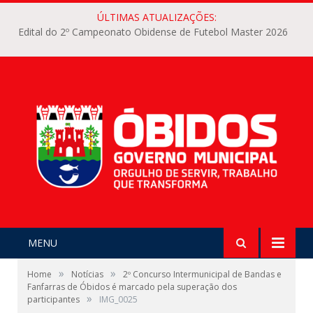
ÚLTIMAS ATUALIZAÇÕES:
Edital do 2º Campeonato Obidense de Futebol Master 2026
MENU
»
»
Home
Notícias
2º Concurso Intermunicipal de Bandas e
Fanfarras de Óbidos é marcado pela superação dos
»
participantes
IMG_0025