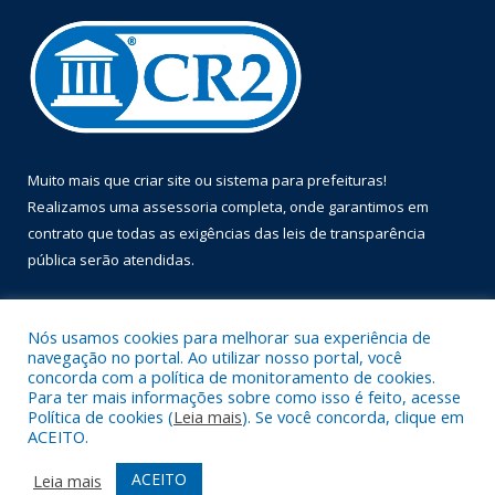
Muito mais que
criar site
ou
sistema para prefeituras
!
Realizamos uma
assessoria
completa, onde garantimos em
contrato que todas as exigências das
leis de transparência
pública
serão atendidas.
Conheça o
PNTP
e o
Radar da Transparência Pública
Nós usamos cookies para melhorar sua experiência de
navegação no portal. Ao utilizar nosso portal, você
concorda com a política de monitoramento de cookies.
Para ter mais informações sobre como isso é feito, acesse
Política de cookies (
Leia mais
). Se você concorda, clique em
Todos os direitos reservados a Prefeitura Municipal de Óbidos.
ACEITO.
Mapa do Site
Acessar Área Administrativa
ACEITO
Leia mais