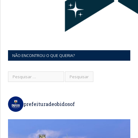
NÃO ENCONTROU O QUE QUERIA?
prefeituradeobidosof