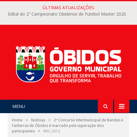
ÚLTIMAS ATUALIZAÇÕES:
Edital do 2º Campeonato Obidense de Futebol Master 2026
MENU
»
»
Home
Notícias
2º Concurso Intermunicipal de Bandas e
Fanfarras de Óbidos é marcado pela superação dos
»
participantes
IMG_0012