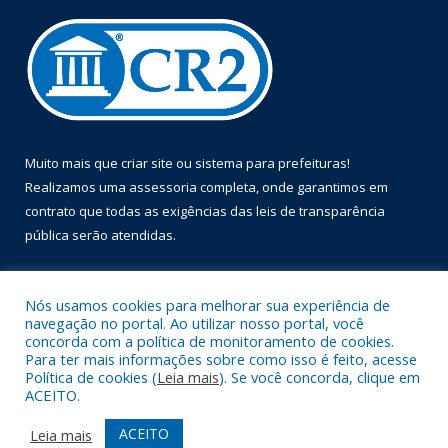
Muito mais que
criar site
ou
sistema para prefeituras
!
Realizamos uma
assessoria
completa, onde garantimos em
contrato que todas as exigências das
leis de transparência
pública
serão atendidas.
Conheça o
PNTP
e o
Radar da Transparência Pública
Nós usamos cookies para melhorar sua experiência de
navegação no portal. Ao utilizar nosso portal, você
concorda com a política de monitoramento de cookies.
Para ter mais informações sobre como isso é feito, acesse
Política de cookies (
Leia mais
). Se você concorda, clique em
Todos os direitos reservados a Prefeitura Municipal de Óbidos.
ACEITO.
Mapa do Site
Acessar Área Administrativa
ACEITO
Leia mais