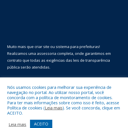
Muito mais que
criar site
ou
sistema para prefeituras
!
Realizamos uma
assessoria
completa, onde garantimos em
contrato que todas as exigências das
leis de transparência
pública
serão atendidas.
Conheça o
PNTP
e o
Radar da Transparência Pública
Nós usamos cookies para melhorar sua experiência de
navegação no portal. Ao utilizar nosso portal, você
concorda com a política de monitoramento de cookies.
Para ter mais informações sobre como isso é feito, acesse
Política de cookies (
Leia mais
). Se você concorda, clique em
Todos os direitos reservados a Prefeitura Municipal de Óbidos.
ACEITO.
Mapa do Site
Acessar Área Administrativa
ACEITO
Leia mais