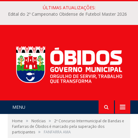
ÚLTIMAS ATUALIZAÇÕES:
Edital do 2º Campeonato Obidense de Futebol Master 2026
MENU
»
»
Home
Notícias
2º Concurso Intermunicipal de Bandas e
Fanfarras de Óbidos é marcado pela superação dos
»
participantes
FANFARRA AMA