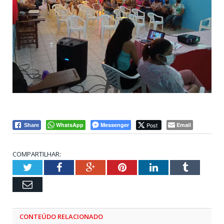
WhatsApp
Messenger
Post
Email
Share
COMPARTILHAR:
Twitter
Facebook
Google+
Pinterest
LinkedIn
Tumblr
Email
CONTEÚDO RELACIONADO