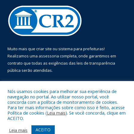
Muito mais que
criar site
ou
sistema para prefeituras
!
Realizamos uma
assessoria
completa, onde garantimos em
contrato que todas as exigências das
leis de transparência
pública
serão atendidas.
Conheça o
PNTP
e o
Radar da Transparência Pública
Nós usamos cookies para melhorar sua experiência de
navegação no portal. Ao utilizar nosso portal, você
concorda com a política de monitoramento de cookies.
Para ter mais informações sobre como isso é feito, acesse
Política de cookies (
Leia mais
). Se você concorda, clique em
Todos os direitos reservados a Prefeitura Municipal de Óbidos.
ACEITO.
Mapa do Site
Acessar Área Administrativa
ACEITO
Leia mais