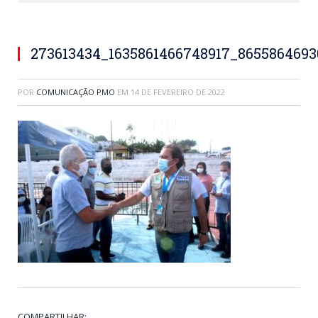
273613434_1635861466748917_865586469
POR
COMUNICAÇÃO PMO
EM
14 DE FEVEREIRO DE 2022
COMPARTILHAR: