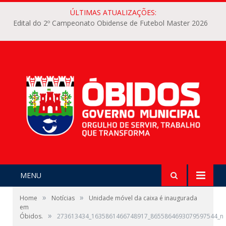
ÚLTIMAS ATUALIZAÇÕES:
Edital do 2º Campeonato Obidense de Futebol Master 2026
MENU
»
»
Home
Notícias
Unidade móvel da caixa é inaugurada
em
»
Óbidos.
273613434_1635861466748917_8655864693079597544_n