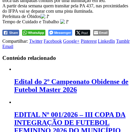
troca das lâmpadas comuns por uma iluminação em led.
A partir desta semana quem transitar pela PA 437, nas proximidades
do IFPA vai se deparar com uma pista iluminada.
Prefeitura de Óbidos
Tempo de Cuidado e Trabalho
WhatsApp
Messenger
Post
Email
Share
Compartilhar:
Twitter
Facebook
Google+
Pinterest
LinkedIn
Tumblr
Email
Conteúdo relacionado
Edital do 2º Campeonato Obidense de
Futebol Master 2026
EDITAL Nº 001/2026 – III COPA DA
INTEGRAÇÃO DE FUTEBOL
FEMININO 2026 DO MUNICÍPIO