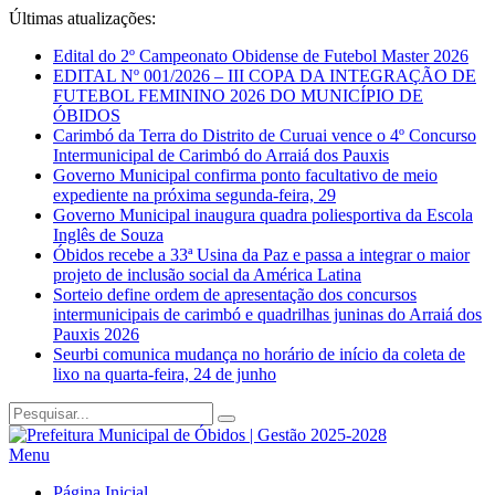
Últimas atualizações:
Edital do 2º Campeonato Obidense de Futebol Master 2026
EDITAL Nº 001/2026 – III COPA DA INTEGRAÇÃO DE
FUTEBOL FEMININO 2026 DO MUNICÍPIO DE
ÓBIDOS
Carimbó da Terra do Distrito de Curuai vence o 4º Concurso
Intermunicipal de Carimbó do Arraiá dos Pauxis
Governo Municipal confirma ponto facultativo de meio
expediente na próxima segunda-feira, 29
Governo Municipal inaugura quadra poliesportiva da Escola
Inglês de Souza
Óbidos recebe a 33ª Usina da Paz e passa a integrar o maior
projeto de inclusão social da América Latina
Sorteio define ordem de apresentação dos concursos
intermunicipais de carimbó e quadrilhas juninas do Arraiá dos
Pauxis 2026
Seurbi comunica mudança no horário de início da coleta de
lixo na quarta-feira, 24 de junho
Menu
Página Inicial