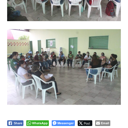
WhatsApp
Messenger
Post
Email
Share