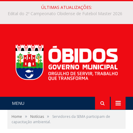
ÚLTIMAS ATUALIZAÇÕES:
EDITAL Nº 001/2026 – III COPA DA INTEGRAÇÃO DE FUTEBOL FEMININO 2026 DO MUNICÍPIO DE ÓBIDOS
MENU
»
»
Home
Notícias
Servidores da SEMA participam de
capacitação ambiental.