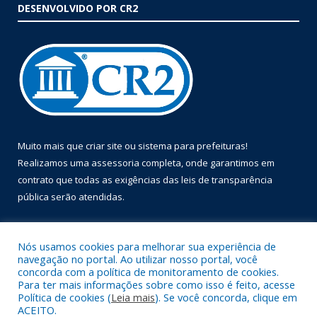
DESENVOLVIDO POR CR2
Muito mais que
criar site
ou
sistema para prefeituras
!
Realizamos uma
assessoria
completa, onde garantimos em
contrato que todas as exigências das
leis de transparência
pública
serão atendidas.
Conheça o
PNTP
e o
Radar da Transparência Pública
Nós usamos cookies para melhorar sua experiência de
navegação no portal. Ao utilizar nosso portal, você
concorda com a política de monitoramento de cookies.
Para ter mais informações sobre como isso é feito, acesse
Política de cookies (
Leia mais
). Se você concorda, clique em
Todos os direitos reservados a Prefeitura Municipal de Óbidos.
ACEITO.