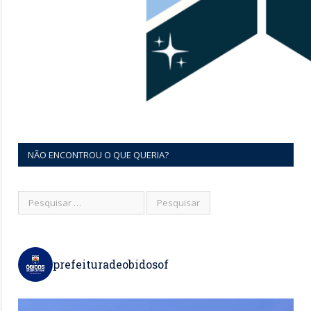
NÃO ENCONTROU O QUE QUERIA?
prefeituradeobidosof