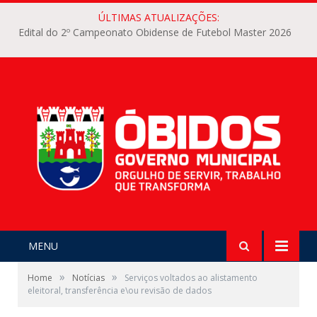
ÚLTIMAS ATUALIZAÇÕES:
Edital do 2º Campeonato Obidense de Futebol Master 2026
MENU
»
»
Home
Notícias
Serviços voltados ao alistamento
eleitoral, transferência e\ou revisão de dados