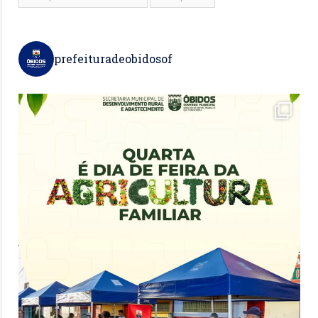
prefeituradeobidosof