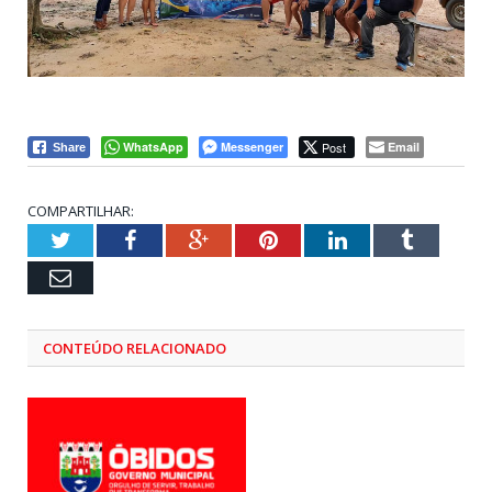
WhatsApp
Messenger
Post
Email
Share
COMPARTILHAR:
Twitter
Facebook
Google+
Pinterest
LinkedIn
Tumblr
Email
CONTEÚDO RELACIONADO