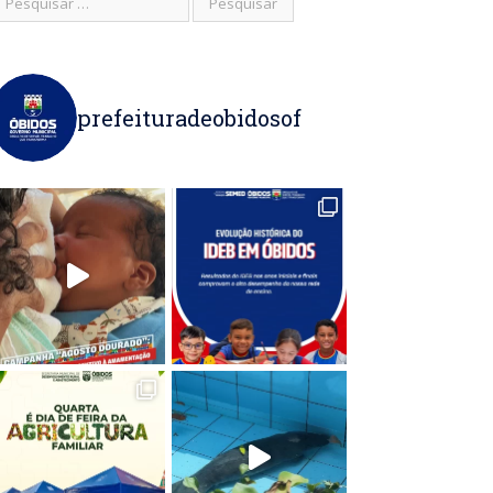
prefeituradeobidosof