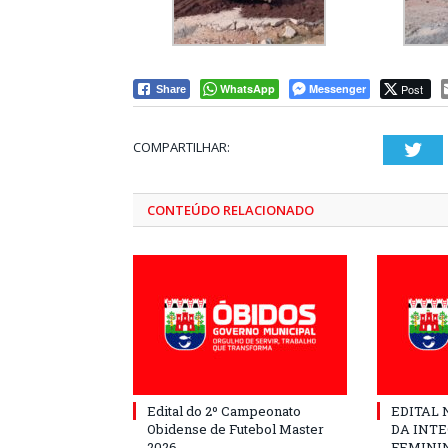
WhatsApp
Messenger
Post
Share
COMPARTILHAR:
Twi
CONTEÚDO RELACIONADO
Edital do 2º Campeonato
EDITAL N
Obidense de Futebol Master
DA INT
2026
FEMININ