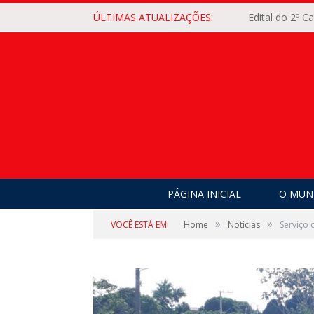
ÚLTIMAS ATUALIZAÇÕES:
Edital do 2º 
PÁGINA INICIAL
O MUNI
»
»
VOCÊ ESTÁ EM:
Home
Notícias
Serviço 