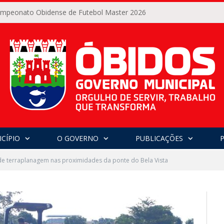
Campeonato Obidense de Futebol Master 2026
CÍPIO
O GOVERNO
PUBLICAÇÕES
de terraplanagem nas proximidades da ponte do Bela Vista