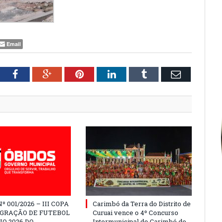
Email
tter
Facebook
Google+
Pinterest
LinkedIn
Tumblr
Email
º 001/2026 – III COPA
Carimbó da Terra do Distrito de
EGRAÇÃO DE FUTEBOL
Curuai vence o 4º Concurso
O 2026 DO
Intermunicipal de Carimbó do