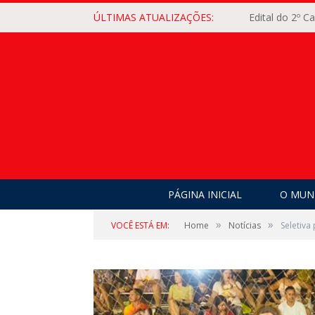
ÚLTIMAS ATUALIZAÇÕES:
Edital do 2º 
PÁGINA INICIAL
O MUNI
»
»
VOCÊ ESTÁ EM:
Home
Notícias
Seletiva