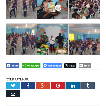
WhatsApp
Messenger
Post
Email
Share
COMPARTILHAR:
Twitter
Facebook
Google+
Pinterest
LinkedIn
Tumblr
Email