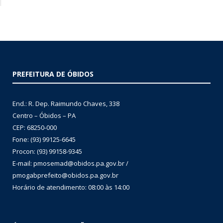
PREFEITURA DE ÓBIDOS
End.: R. Dep. Raimundo Chaves, 338
Centro – Óbidos – PA
CEP: 68250-000
Fone: (93) 99125-6645
Procon: (93) 99158-9345
E-mail: pmosemad@obidos.pa.gov.br /
pmogabprefeito@obidos.pa.gov.br
Horário de atendimento: 08:00 às 14:00