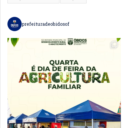
prefeituradeobidosof