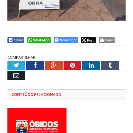
WhatsApp
Messenger
Post
Email
Share
COMPARTILHAR:
Twitter
Facebook
Google+
Pinterest
LinkedIn
Tumblr
Email
CONTEÚDO RELACIONADO