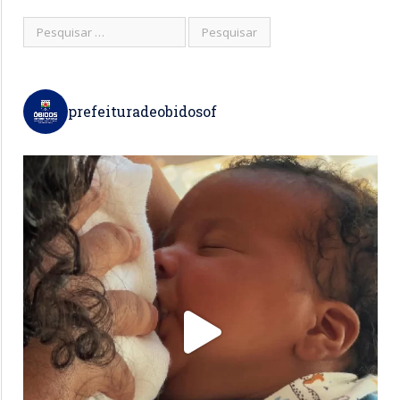
prefeituradeobidosof