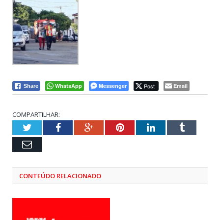
WhatsApp
Messenger
Post
Email
Share
COMPARTILHAR:
Twitter
Facebook
Google+
Pinterest
LinkedIn
Tumblr
Email
CONTEÚDO RELACIONADO