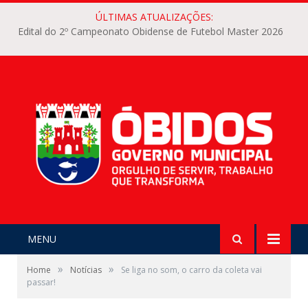
ÚLTIMAS ATUALIZAÇÕES:
Edital do 2º Campeonato Obidense de Futebol Master 2026
MENU
»
»
Home
Notícias
Se liga no som, o carro da coleta vai
passar!