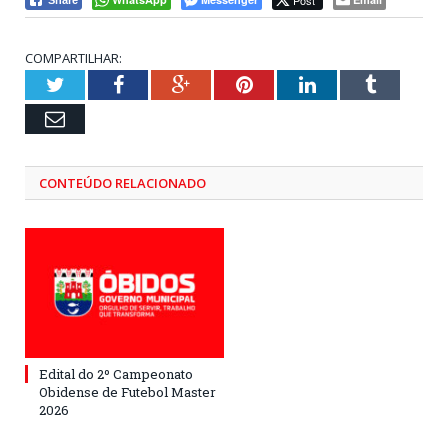
Post
Share
COMPARTILHAR:
Twitter
Facebook
Google+
Pinterest
LinkedIn
Tumblr
Email
CONTEÚDO RELACIONADO
Edital do 2º Campeonato
Obidense de Futebol Master
2026