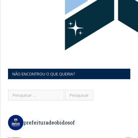
NÃO ENCONTROU O QUE QUERIA?
prefeituradeobidosof