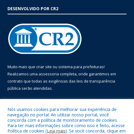
DESENVOLVIDO POR CR2
Muito mais que
criar site
ou
sistema para prefeituras
!
Realizamos uma
assessoria
completa, onde garantimos em
contrato que todas as exigências das
leis de transparência
pública
serão atendidas.
Conheça o
PNTP
e o
Radar da Transparência Pública
Nós usamos cookies para melhorar sua experiência de
navegação no portal. Ao utilizar nosso portal, você
concorda com a política de monitoramento de cookies.
Para ter mais informações sobre como isso é feito, acesse
Política de cookies (
Leia mais
). Se você concorda, clique em
Todos os direitos reservados a Prefeitura Municipal de Óbidos.