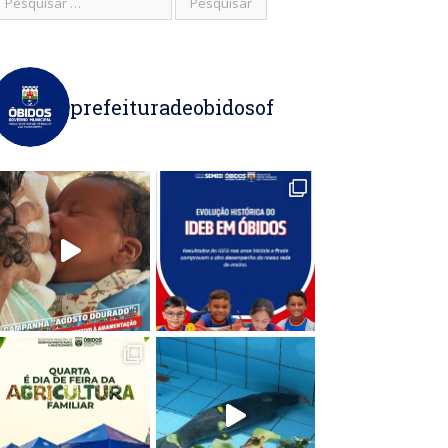
prefeituradeobidosof