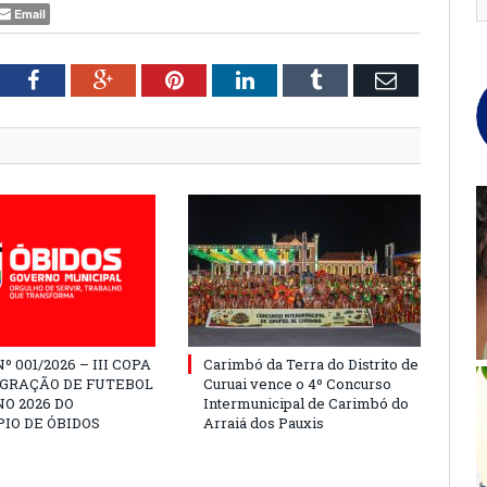
Email
tter
Facebook
Google+
Pinterest
LinkedIn
Tumblr
Email
º 001/2026 – III COPA
Carimbó da Terra do Distrito de
EGRAÇÃO DE FUTEBOL
Curuai vence o 4º Concurso
O 2026 DO
Intermunicipal de Carimbó do
IO DE ÓBIDOS
Arraiá dos Pauxis