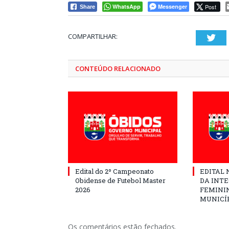
WhatsApp
Messenger
Post
Share
COMPARTILHAR:
Twi
CONTEÚDO RELACIONADO
Edital do 2º Campeonato
EDITAL N
Obidense de Futebol Master
DA INT
2026
FEMININ
MUNICÍP
Os comentários estão fechados.