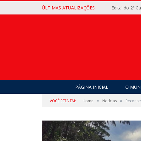
ÚLTIMAS ATUALIZAÇÕES:
Edital do 2º 
PÁGINA INICIAL
O MUNI
»
»
VOCÊ ESTÁ EM:
Home
Notícias
Reconst