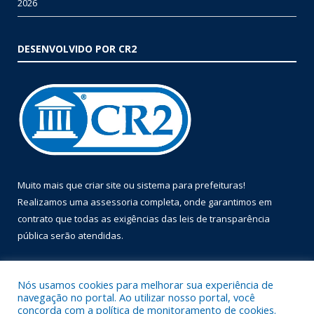
2026
DESENVOLVIDO POR CR2
Muito mais que
criar site
ou
sistema para prefeituras
!
Realizamos uma
assessoria
completa, onde garantimos em
contrato que todas as exigências das
leis de transparência
pública
serão atendidas.
Conheça o
PNTP
e o
Radar da Transparência Pública
Nós usamos cookies para melhorar sua experiência de
navegação no portal. Ao utilizar nosso portal, você
concorda com a política de monitoramento de cookies.