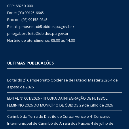
CEP: 68250-000
Fone: (93) 99125-6645
Procon: (93) 99158-9345
E-mail: pmosemad@obidos.pa.gov.br /
pmogabprefeito@obidos.pa.gov.br
Horário de atendimento: 08:00 às 14:00
ÚLTIMAS PUBLICAÇÕES
Edital do 2º Campeonato Obidense de Futebol Master 2026
4 de
agosto de 2026
EDITAL Nº 001/2026 – III COPA DA INTEGRAÇÃO DE FUTEBOL
FEMININO 2026 DO MUNICÍPIO DE ÓBIDOS
29 de julho de 2026
Carimbó da Terra do Distrito de Curuai vence o 4º Concurso
Intermunicipal de Carimbó do Arraiá dos Pauxis
4 de julho de