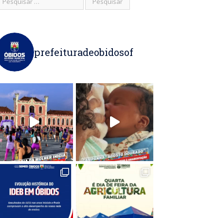
prefeituradeobidosof