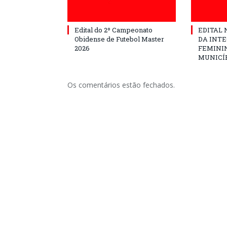
Edital do 2º Campeonato
EDITAL N
Obidense de Futebol Master
DA INT
2026
FEMININ
MUNICÍP
Os comentários estão fechados.