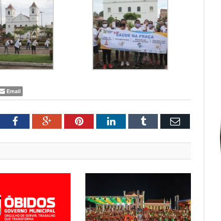
Email
tter
Facebook
Google+
Pinterest
LinkedIn
Tumblr
Email