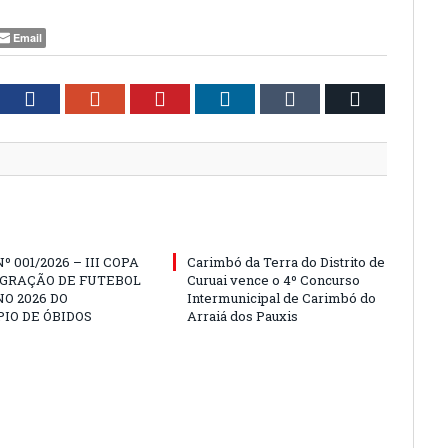
Email
tter
Facebook
Google+
Pinterest
LinkedIn
Tumblr
Email
º 001/2026 – III COPA
Carimbó da Terra do Distrito de
EGRAÇÃO DE FUTEBOL
Curuai vence o 4º Concurso
O 2026 DO
Intermunicipal de Carimbó do
IO DE ÓBIDOS
Arraiá dos Pauxis