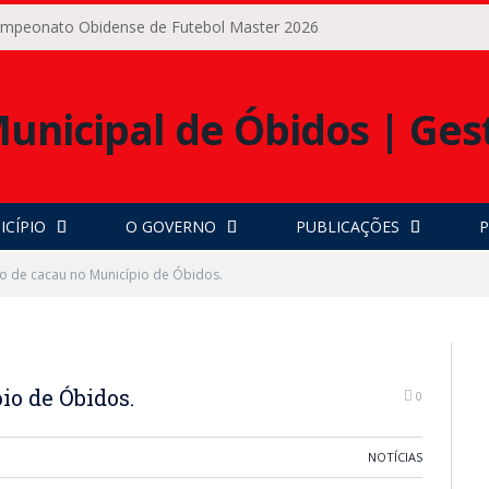
Campeonato Obidense de Futebol Master 2026
ICÍPIO
O GOVERNO
PUBLICAÇÕES
P
o de cacau no Município de Óbidos.
io de Óbidos.
0
NOTÍCIAS