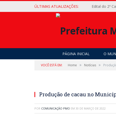
ÚLTIMAS ATUALIZAÇÕES:
Edital do 2º 
PÁGINA INICIAL
O MUN
»
»
VOCÊ ESTÁ EM:
Home
Notícias
Produçã
Produção de cacau no Municíp
POR
COMUNICAÇÃO PMO
EM
30 DE MARÇO DE 2022