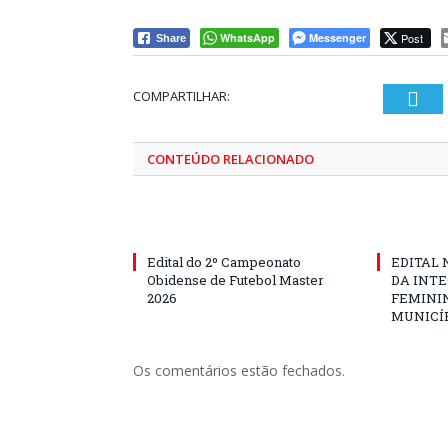
WhatsApp
Messenger
Post
Share
COMPARTILHAR:
Twi
CONTEÚDO RELACIONADO
Edital do 2º Campeonato
EDITAL N
Obidense de Futebol Master
DA INT
2026
FEMININ
MUNICÍP
Os comentários estão fechados.