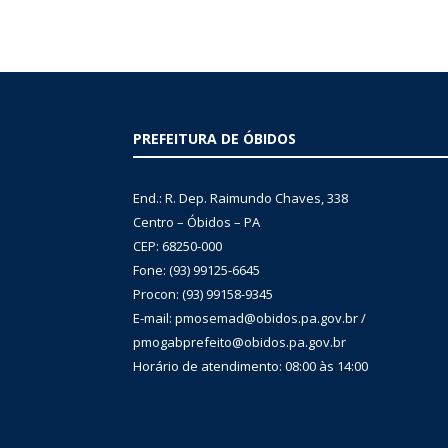
PREFEITURA DE ÓBIDOS
End.: R. Dep. Raimundo Chaves, 338
Centro – Óbidos – PA
CEP: 68250-000
Fone: (93) 99125-6645
Procon: (93) 99158-9345
E-mail: pmosemad@obidos.pa.gov.br /
pmogabprefeito@obidos.pa.gov.br
Horário de atendimento: 08:00 às 14:00