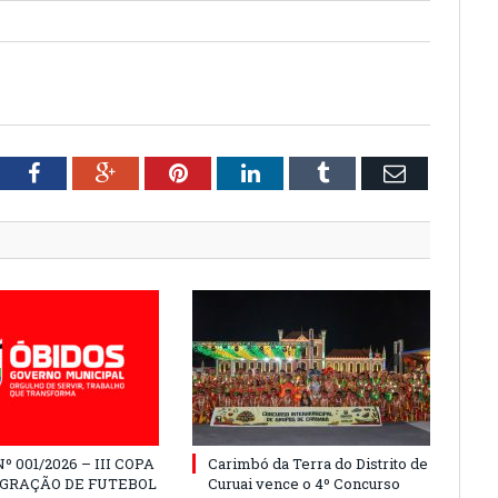
tter
Facebook
Google+
Pinterest
LinkedIn
Tumblr
Email
º 001/2026 – III COPA
Carimbó da Terra do Distrito de
EGRAÇÃO DE FUTEBOL
Curuai vence o 4º Concurso