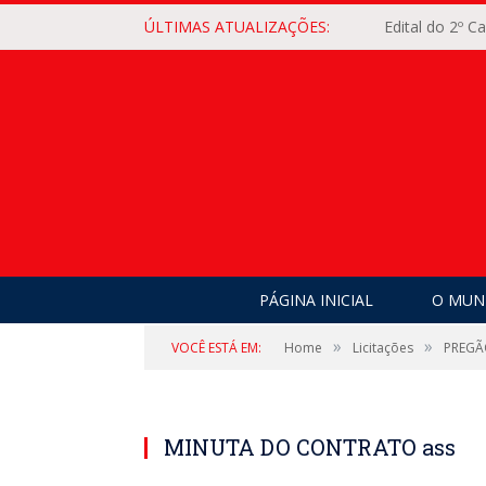
ÚLTIMAS ATUALIZAÇÕES:
Edital do 2º 
PÁGINA INICIAL
O MUNI
»
»
VOCÊ ESTÁ EM:
Home
Licitações
PREGÃ
MINUTA DO CONTRATO ass