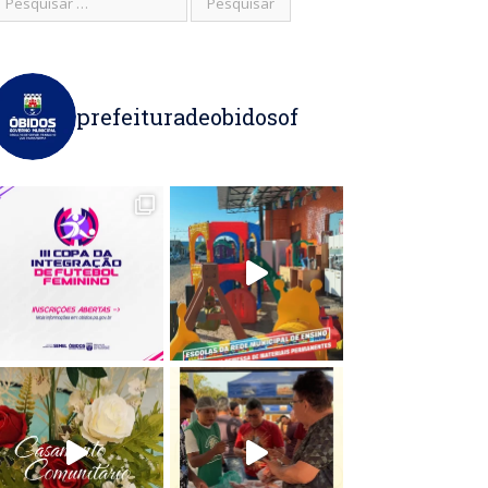
prefeituradeobidosof