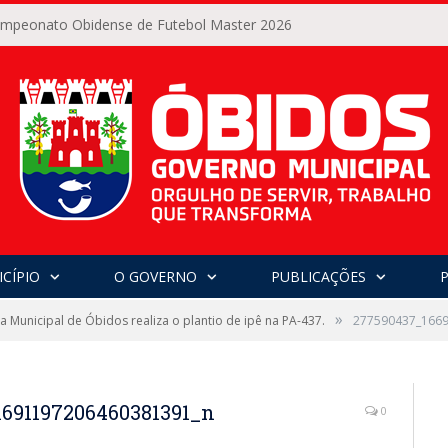
Campeonato Obidense de Futebol Master 2026
CÍPIO
O GOVERNO
PUBLICAÇÕES
»
ra Municipal de Óbidos realiza o plantio de ipê na PA-437.
277590437_166
1691197206460381391_n
0