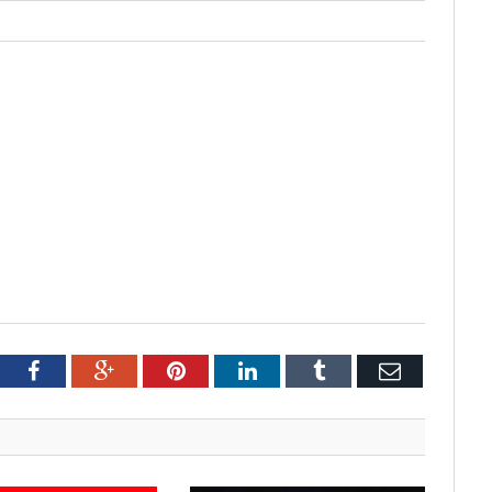
tter
Facebook
Google+
Pinterest
LinkedIn
Tumblr
Email