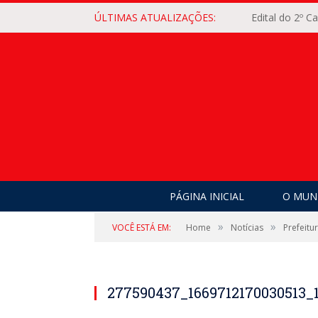
ÚLTIMAS ATUALIZAÇÕES:
Edital do 2º 
PÁGINA INICIAL
O MUNI
»
»
VOCÊ ESTÁ EM:
Home
Notícias
Prefeitu
277590437_1669712170030513_