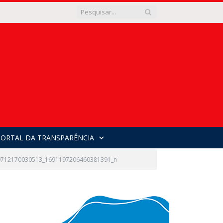
PORTAL DA TRANSPARÊNCIA
9712170030513_1691197206460381391_n