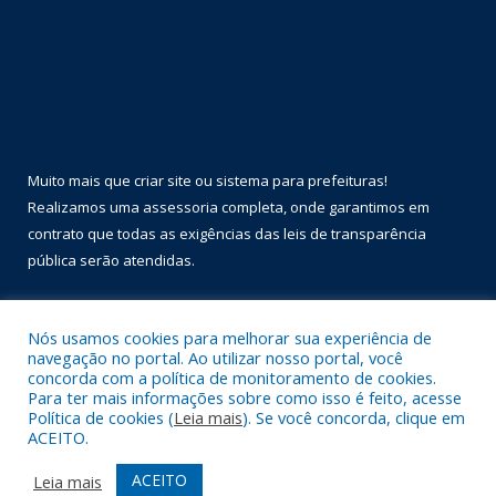
Muito mais que
criar site
ou
sistema para prefeituras
!
Realizamos uma
assessoria
completa, onde garantimos em
contrato que todas as exigências das
leis de transparência
pública
serão atendidas.
Conheça o
PNTP
e o
Radar da Transparência Pública
Nós usamos cookies para melhorar sua experiência de
navegação no portal. Ao utilizar nosso portal, você
concorda com a política de monitoramento de cookies.
Para ter mais informações sobre como isso é feito, acesse
Política de cookies (
Leia mais
). Se você concorda, clique em
Todos os direitos reservados a Prefeitura Municipal de Óbidos.
ACEITO.
Mapa do Site
Acessar Área Administrativa
ACEITO
Leia mais