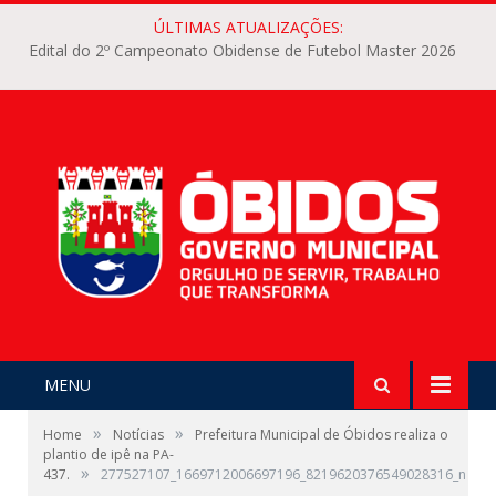
ÚLTIMAS ATUALIZAÇÕES:
Edital do 2º Campeonato Obidense de Futebol Master 2026
MENU
»
»
Home
Notícias
Prefeitura Municipal de Óbidos realiza o
plantio de ipê na PA-
»
437.
277527107_1669712006697196_8219620376549028316_n