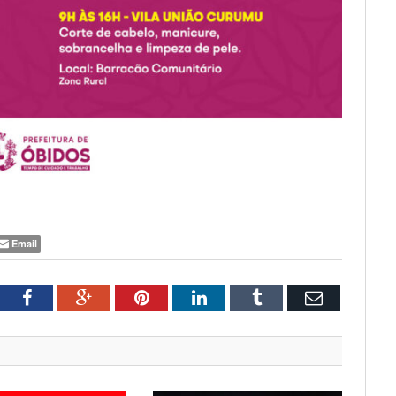
Email
tter
Facebook
Google+
Pinterest
LinkedIn
Tumblr
Email