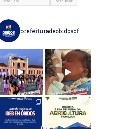
prefeituradeobidosof