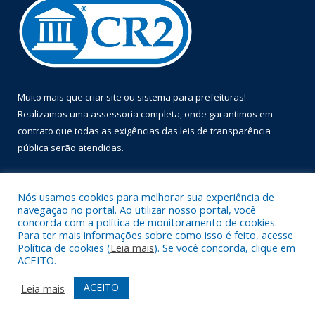
Muito mais que
criar site
ou
sistema para prefeituras
!
Realizamos uma
assessoria
completa, onde garantimos em
contrato que todas as exigências das
leis de transparência
pública
serão atendidas.
Conheça o
PNTP
e o
Radar da Transparência Pública
Nós usamos cookies para melhorar sua experiência de
navegação no portal. Ao utilizar nosso portal, você
concorda com a política de monitoramento de cookies.
Para ter mais informações sobre como isso é feito, acesse
Política de cookies (
Leia mais
). Se você concorda, clique em
Todos os direitos reservados a Prefeitura Municipal de Óbidos.
ACEITO.
Mapa do Site
Acessar Área Administrativa
ACEITO
Leia mais
Acessar Webmail