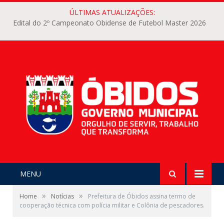
ÚLTIMAS ATUALIZAÇÕES:
Edital do 2º Campeonato Obidense de Futebol Master 2026
MENU
»
»
Home
Notícias
Prefeitura de Óbidos assina termo de
cooperação técnica com polícia militar e Colônia de pescadores.