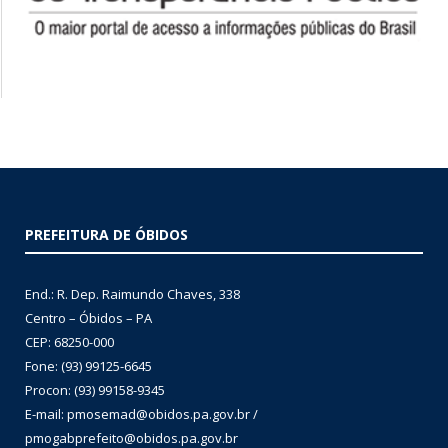
PREFEITURA DE ÓBIDOS
End.: R. Dep. Raimundo Chaves, 338
Centro – Óbidos – PA
CEP: 68250-000
Fone: (93) 99125-6645
Procon: (93) 99158-9345
E-mail: pmosemad@obidos.pa.gov.br /
pmogabprefeito@obidos.pa.gov.br