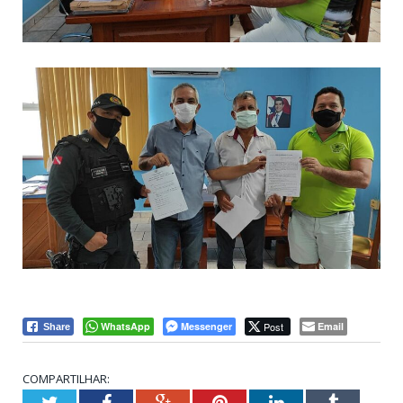
WhatsApp
Messenger
Post
Email
Share
COMPARTILHAR:
Twitter
Facebook
Google+
Pinterest
LinkedIn
Tumblr