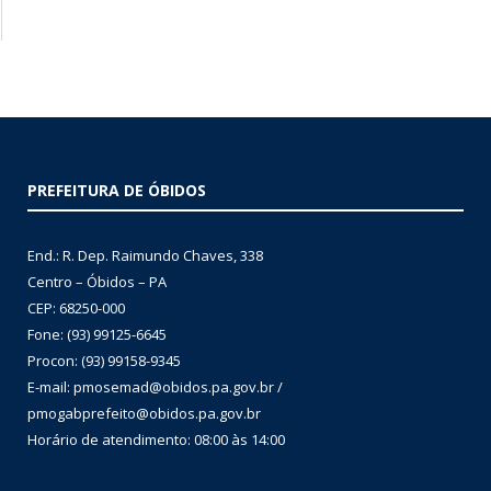
PREFEITURA DE ÓBIDOS
End.: R. Dep. Raimundo Chaves, 338
Centro – Óbidos – PA
CEP: 68250-000
Fone: (93) 99125-6645
Procon: (93) 99158-9345
E-mail: pmosemad@obidos.pa.gov.br /
pmogabprefeito@obidos.pa.gov.br
Horário de atendimento: 08:00 às 14:00