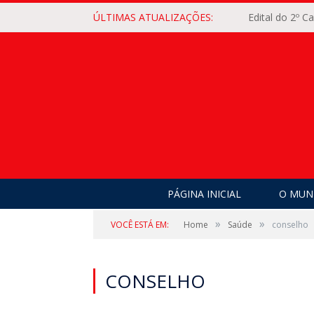
ÚLTIMAS ATUALIZAÇÕES:
Edital do 2º 
PÁGINA INICIAL
O MUNI
»
»
VOCÊ ESTÁ EM:
Home
Saúde
conselho
CONSELHO