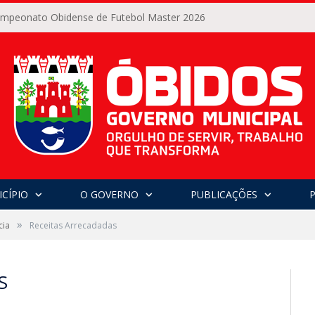
Campeonato Obidense de Futebol Master 2026
CÍPIO
O GOVERNO
PUBLICAÇÕES
»
cia
Receitas Arrecadadas
S