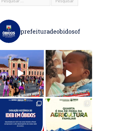
prefeituradeobidosof