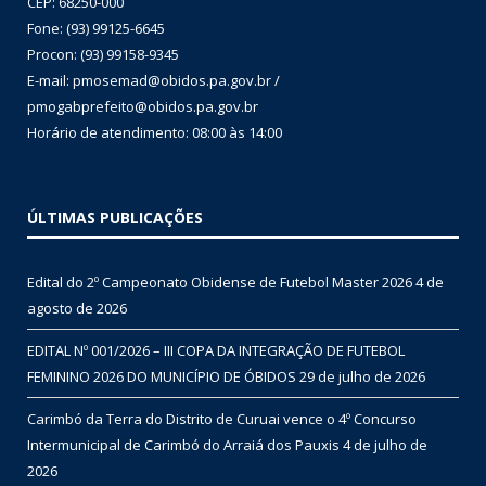
CEP: 68250-000
Fone: (93) 99125-6645
Procon: (93) 99158-9345
E-mail: pmosemad@obidos.pa.gov.br /
pmogabprefeito@obidos.pa.gov.br
Horário de atendimento: 08:00 às 14:00
ÚLTIMAS PUBLICAÇÕES
Edital do 2º Campeonato Obidense de Futebol Master 2026
4 de
agosto de 2026
EDITAL Nº 001/2026 – III COPA DA INTEGRAÇÃO DE FUTEBOL
FEMININO 2026 DO MUNICÍPIO DE ÓBIDOS
29 de julho de 2026
Carimbó da Terra do Distrito de Curuai vence o 4º Concurso
Intermunicipal de Carimbó do Arraiá dos Pauxis
4 de julho de
2026