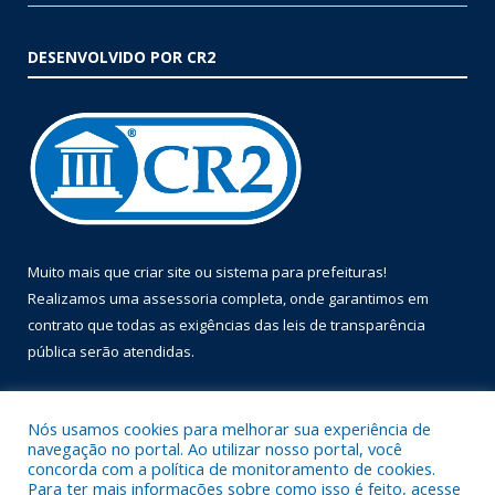
DESENVOLVIDO POR CR2
Muito mais que
criar site
ou
sistema para prefeituras
!
Realizamos uma
assessoria
completa, onde garantimos em
contrato que todas as exigências das
leis de transparência
pública
serão atendidas.
Conheça o
PNTP
e o
Radar da Transparência Pública
Nós usamos cookies para melhorar sua experiência de
navegação no portal. Ao utilizar nosso portal, você
concorda com a política de monitoramento de cookies.
Para ter mais informações sobre como isso é feito, acesse